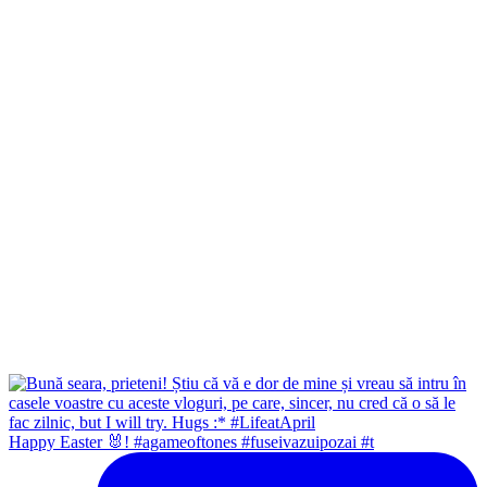
Happy Easter 🐰! #agameoftones #fuseivazuipozai #t