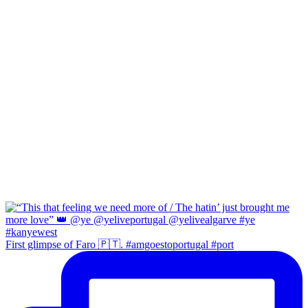
First glimpse of Faro 🇵🇹. #amgoestoportugal #port