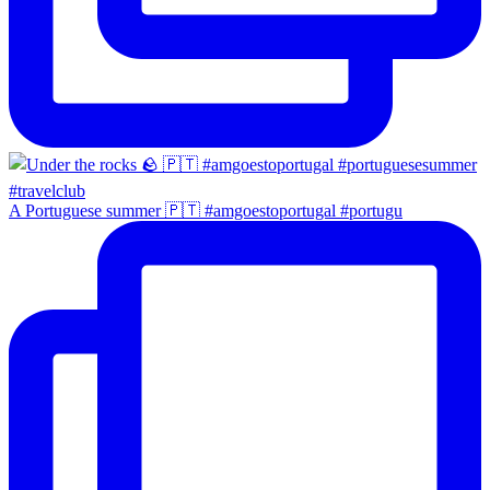
A Portuguese summer 🇵🇹 #amgoestoportugal #portugu