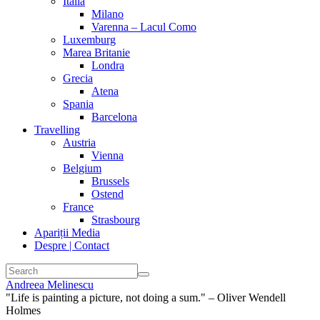
Italia
Milano
Varenna – Lacul Como
Luxemburg
Marea Britanie
Londra
Grecia
Atena
Spania
Barcelona
Travelling
Austria‎
Vienna
Belgium
Brussels
Ostend
France
Strasbourg
Apariții Media
Despre | Contact
Andreea Melinescu
"Life is painting a picture, not doing a sum." – Oliver Wendell
Holmes