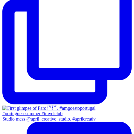
Studio mess @april_creative_studio. #aprilcreativ