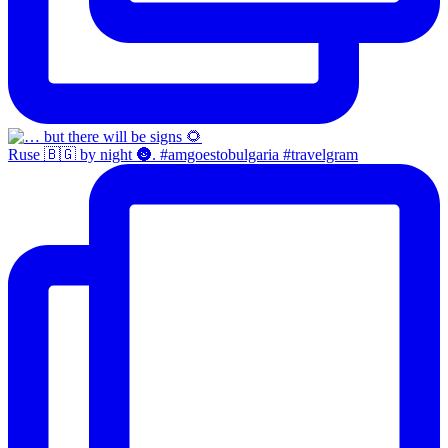
Ruse 🇧🇬 by night 🌚. #amgoestobulgaria #travelgram