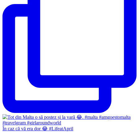
În caz că vă era dor 😂 #LifeatApril