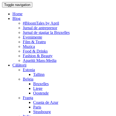
Toggle navigation
Home
Blog
#BloomTales by April
Jurnal de antreprenor
Jurnal de stagiar la Bruxelles
Evenimente
Film & Teatru
Muzica
Food & Drinks
Fashion & Beauty
Aparitii Mass-Media
Călătorii
Estonia
Tallinn
Belgia
Bruxelles
Liege
Oostende
Franța
Coasta de Azur
Paris
Strasbourg