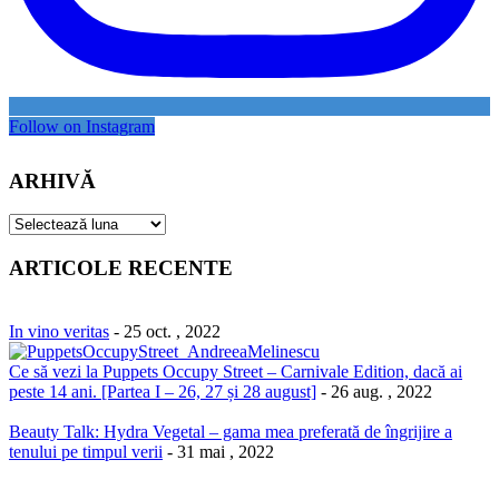
Follow on Instagram
ARHIVĂ
ARHIVĂ
ARTICOLE RECENTE
In vino veritas
- 25 oct. , 2022
Ce să vezi la Puppets Occupy Street – Carnivale Edition, dacă ai
peste 14 ani. [Partea I – 26, 27 și 28 august]
- 26 aug. , 2022
Beauty Talk: Hydra Vegetal – gama mea preferată de îngrijire a
tenului pe timpul verii
- 31 mai , 2022