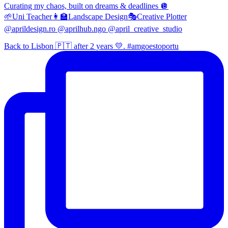
Curating my chaos, built on dreams & deadlines 🪩
🌱Uni Teacher👩‍🏫Landscape Design🎭Creative Plotter
@aprildesign.ro @aprilhub.ngo @april_creative_studio
Back to Lisbon 🇵🇹 after 2 years 💛. #amgoestoportu