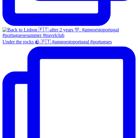
Under the rocks 🪨 🇵🇹 #amgoestoportugal #portugues