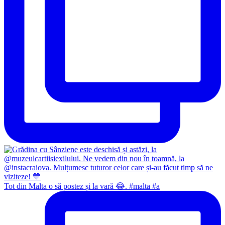
Tot din Malta o să postez și la vară 😂. #malta #a