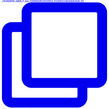
Nothing fancy 🍟 #agameoftones #fuseivazuipozai #t