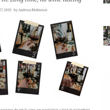
by
27, 2020
Andreea Melinescu
egustare de vin la care am participat a fost în noiembrie