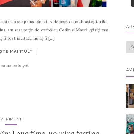
i și m-a surprins plăcut. A depășit cu mult așteptările,
AR
us, am stat puțin de vorbă cu Codin și Matei, găsiți mai
fi fost invitată, nu aș fi […]
AR
EȘTE MAI MULT
 comments yet
AR
EVENIMENTE
in: Long time, no wine tasting