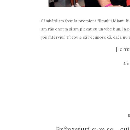
Sâmbătă am fost la premiera filmului Miami Bic
am râs enorm și am plecat cu un vibe bun. În pl
jos interviul. Trebuie să recunosc că, dacă nu aș 
CIT
No
Brânzeturi cum se… cuV