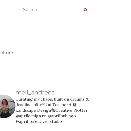
 Holmes
meli_andreea
Curating my chaos, built on dreams &
deadlines 🪩
🌱Uni Teacher👩‍🏫
Landscape Design🎭Creative Plotter
@aprildesign.ro @aprilhub.ngo
@april_creative_studio