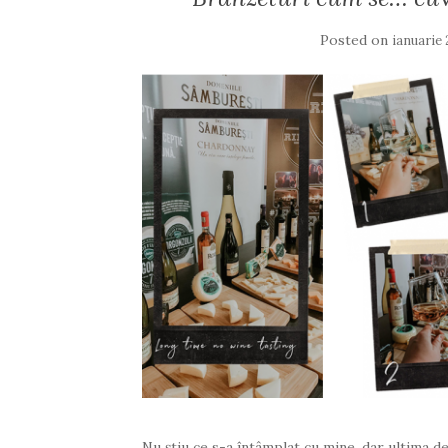
Posted on
ianuarie 
Nu știu ce s-a întâmplat cu mine, dar ultima d