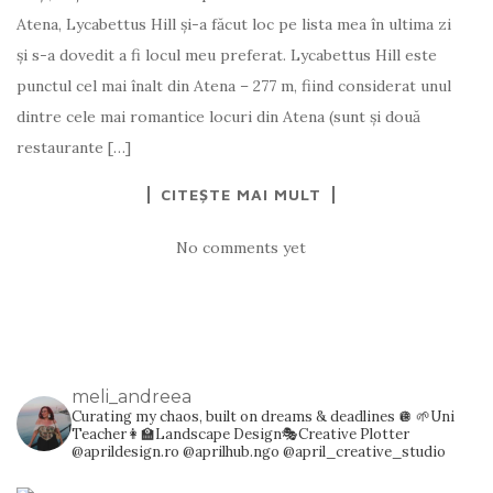
Atena, Lycabettus Hill și-a făcut loc pe lista mea în ultima zi
și s-a dovedit a fi locul meu preferat. Lycabettus Hill este
punctul cel mai înalt din Atena – 277 m, fiind considerat unul
dintre cele mai romantice locuri din Atena (sunt și două
restaurante […]
CITEȘTE MAI MULT
No comments yet
meli_andreea
Curating my chaos, built on dreams & deadlines 🪩
🌱Uni
Teacher👩‍🏫Landscape Design🎭Creative Plotter
@aprildesign.ro @aprilhub.ngo @april_creative_studio