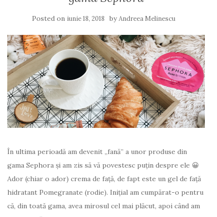
Posted on
by
iunie 18, 2018
Andreea Melinescu
În ultima perioadă am devenit „fană” a unor produse din
gama Sephora și am zis să vă povestesc puțin despre ele 😀
Ador (chiar o ador) crema de față, de fapt este un gel de față
hidratant Pomegranate (rodie). Inițial am cumpărat-o pentru
că, din toată gama, avea mirosul cel mai plăcut, apoi când am