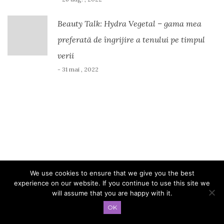
Beauty Talk: Hydra Vegetal – gama mea
preferată de îngrijire a tenului pe timpul
verii
- 31 mai , 2022
We use cookies to ensure that we give you the best
experience on our website. If you continue to use this site we
will assume that you are happy with it.
Copyright Andreea Melinescu - 2025 - Temă de
Colorlib
Susținut de
OK
WordPress