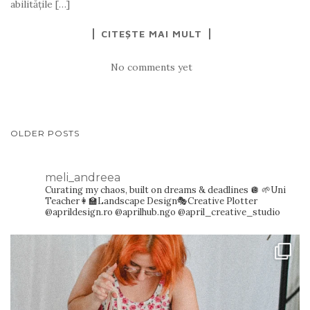
abilităţile […]
CITEȘTE MAI MULT
No comments yet
NAVIGARE
OLDER POSTS
ARTICOLE
meli_andreea
Curating my chaos, built on dreams & deadlines 🪩
🌱Uni
Teacher👩‍🏫Landscape Design🎭Creative Plotter
@aprildesign.ro @aprilhub.ngo @april_creative_studio