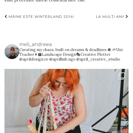
Navigare
MÂINE ESTE WINTERLAND 2014!
LA MULȚI ANI!
articole
meli_andreea
Curating my chaos, built on dreams & deadlines 🪩
🌱Uni
Teacher👩‍🏫Landscape Design🎭Creative Plotter
@aprildesign.ro @aprilhub.ngo @april_creative_studio