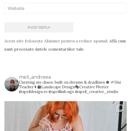
Acest site folosește Akismet pentru a reduce spamul.
Află cum
sunt procesate datele comentariilor tale
.
meli_andreea
Curating my chaos, built on dreams & deadlines 🪩
🌱Uni
Teacher👩‍🏫Landscape Design🎭Creative Plotter
@aprildesign.ro @aprilhub.ngo @april_creative_studio