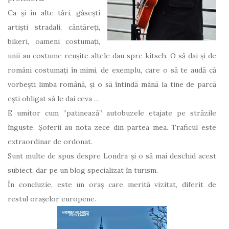
Ca și în alte tări, găsești
artiști stradali, cântăreți,
bikeri, oameni costumați,
unii au costume reușite altele dau spre kitsch. O să dai și de
români costumați în mimi, de exemplu, care o să te audă că
vorbești limba română, și o să întindă mână la tine de parcă
ești obligat să le dai ceva …
E umitor cum ”patinează” autobuzele etajate pe străzile
înguste. Șoferii au nota zece din partea mea. Traficul este
extraordinar de ordonat.
Sunt multe de spus despre Londra și o să mai deschid acest
subiect, dar pe un blog specializat în turism.
În concluzie, este un oraș care merită vizitat, diferit de
restul orașelor europene.