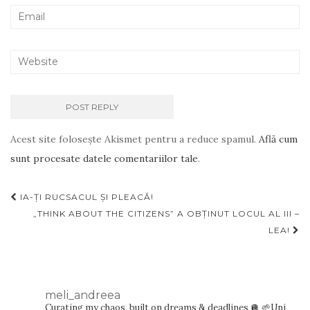
Acest site folosește Akismet pentru a reduce spamul.
Află cum
sunt procesate datele comentariilor tale
.
Navigare
IA-ȚI RUCSACUL ȘI PLEACĂ!
articole
„THINK ABOUT THE CITIZENS” A OBȚINUT LOCUL AL III –
LEA!
meli_andreea
Curating my chaos, built on dreams & deadlines 🪩
🌱Uni