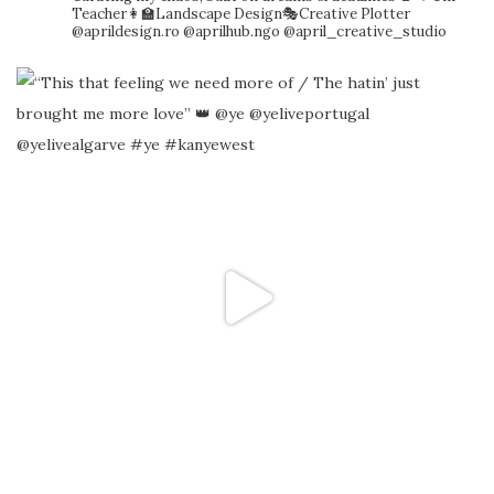
Teacher👩‍🏫Landscape Design🎭Creative Plotter
@aprildesign.ro @aprilhub.ngo @april_creative_studio