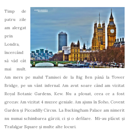
Timp de
patru zile
am alergat
prin
Londra,
încercând
să văd cât
mai mult.
Am mers pe malul Tamisei de la Big Ben până la Tower
Bridge, pe un vânt infernal. Am avut soare când am vizitat
Royal Botanic Gardens, Kew. Nu a plouat, ceea ce a fost
grozav. Am vizitat 4 muzee geniale. Am ajuns în Soho, Covent
Garden și Piccadilly Circus. La Buckingham Palace am nimerit
nu numai schimbarea gărzii, ci și o defilare. Mi-au plăcut și
Trafalgar Square și multe alte locuri.