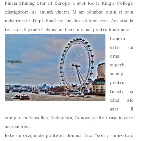
Finala Shining Star of Europe a avut loc la King’s College
(câștigătorii se anunță vineri). M-am plimbat puțin și prin
universitate. După finală ne-am dus să bem ceva. Am stat la
terasă la 5 grade Celsius, un lucru normal pentru londonezi.
Londra
este un
oraș
superb,
scump
pentru
turiști și
când zic
asta îl
compar cu Bruxelles, Budapesta, Genova și alte orașe în care
am mai fost.
Este un oraș unde politețea domină. Auzi ”sorry” non-stop,