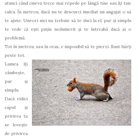
atunci când cineva trece mai repede pe lângă tine sau îți taie
calea. În metrou, dacă nu te descurci imediat un angajat o să
te ajute. Uneori nici nu trebuie să te duci la el, pur și simplu
te vede că ești puțin nedumerit și te întreabă dacă ai o
problemă.
Tot în metrou, sau în oras, e imposibil să te pierzi. Sunt hărți
peste tot.
Lumea îți
zâmbește,
pur și
simplu.
Dacă ridici
capul și
privirea ta
se lovește
de privirea