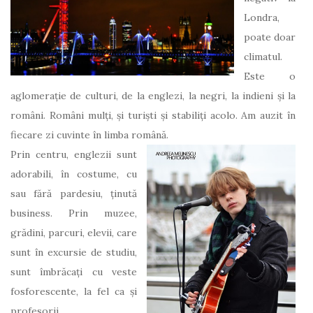
Londra,
poate doar
climatul.
Este o
aglomerație de culturi, de la englezi, la negri, la indieni și la
români. Români mulți, și turiști și stabiliți acolo. Am auzit în
fiecare zi cuvinte în limba română.
Prin centru, englezii sunt
adorabili, în costume, cu
sau fără pardesiu, ținută
business. Prin muzee,
grădini, parcuri, elevii, care
sunt în excursie de studiu,
sunt îmbrăcați cu veste
fosforescente, la fel ca și
profesorii.