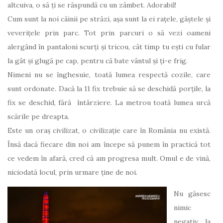
altcuiva, o să ți se răspundă cu un zâmbet. Adorabil!
Cum sunt la noi câinii pe străzi, așa sunt la ei rațele, gâștele și
veverițele prin parc. Tot prin parcuri o să vezi oameni
alergând în pantaloni scurți și tricou, cât timp tu ești cu fular
la gât și glugă pe cap, pentru că bate vântul și ți-e frig.
Nimeni nu se înghesuie, toată lumea respectă cozile, care
sunt ordonate. Dacă la 11 fix trebuie să se deschidă porțile, la
fix se deschid, fără întârziere. La metrou toată lumea urcă
scările pe dreapta.
Este un oraș civilizat, o civilizație care în România nu există.
Însă dacă fiecare din noi am începe să punem în practică tot
ce vedem în afară, cred că am progresa mult. Omul e de vină,
niciodată locul, prin urmare ține de noi.
Nu găsesc
nimic
negativ la