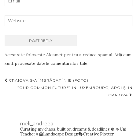
Acest site folosește Akismet pentru a reduce spamul.
Află cum
sunt procesate datele comentariilor tale
.
Navigare
CRAIOVA S-A ÎMBRĂCAT ÎN IE (FOTO)
articole
”OUR COMMON FUTURE” ÎN LUXEMBOURG, APOI ȘI ÎN
CRAIOVA
meli_andreea
Curating my chaos, built on dreams & deadlines 🪩
🌱Uni
Teacher👩‍🏫Landscape Design🎭Creative Plotter