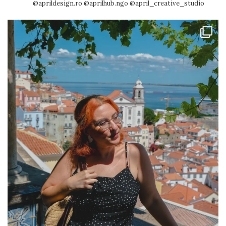
@aprildesign.ro @aprilhub.ngo @april_creative_studio