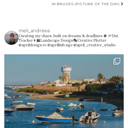
IN BRUGES (PICTURE OF THE DAY)
meli_andreea
Curating my chaos, built on dreams & deadlines 🪩
🌱Uni
Teacher👩‍🏫Landscape Design🎭Creative Plotter
@aprildesign.ro @aprilhub.ngo @april_creative_studio