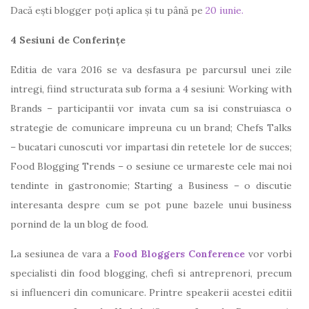
Dacă ești blogger poți aplica și tu până pe
20 iunie.
4 Sesiuni de Conferințe
Editia de vara 2016 se va desfasura pe parcursul unei zile
intregi, fiind structurata sub forma a 4 sesiuni: Working with
Brands – participantii vor invata cum sa isi construiasca o
strategie de comunicare impreuna cu un brand; Chefs Talks
– bucatari cunoscuti vor impartasi din retetele lor de succes;
Food Blogging Trends – o sesiune ce urmareste cele mai noi
tendinte in gastronomie; Starting a Business – o discutie
interesanta despre cum se pot pune bazele unui business
pornind de la un blog de food.
La sesiunea de vara a
Food Bloggers Conference
vor vorbi
specialisti din food blogging, chefi si antreprenori, precum
si influenceri din comunicare. Printre speakerii acestei editii