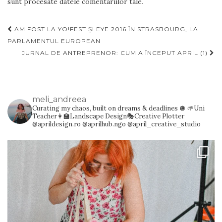
sunt procesate datele comentariilor tale
.
Navigare
AM FOST LA YO!FEST ȘI EYE 2016 ÎN STRASBOURG, LA
articole
PARLAMENTUL EUROPEAN
JURNAL DE ANTREPRENOR: CUM A ÎNCEPUT APRIL (1)
meli_andreea
Curating my chaos, built on dreams & deadlines 🪩
🌱Uni
Teacher👩‍🏫Landscape Design🎭Creative Plotter
@aprildesign.ro @aprilhub.ngo @april_creative_studio