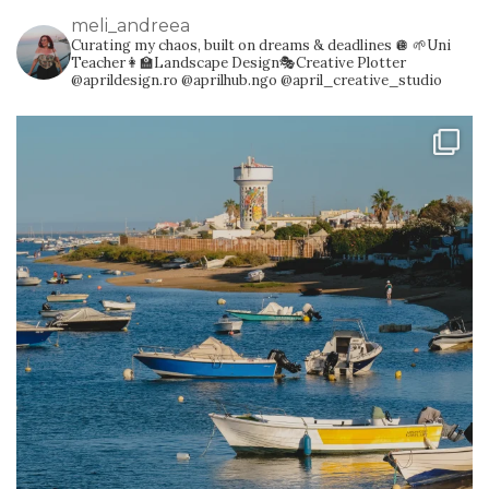
meli_andreea
Curating my chaos, built on dreams & deadlines 🪩
🌱Uni
Teacher👩‍🏫Landscape Design🎭Creative Plotter
@aprildesign.ro @aprilhub.ngo @april_creative_studio