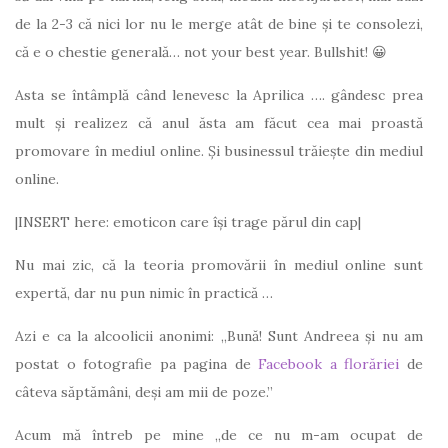
de la 2-3 că nici lor nu le merge atât de bine și te consolezi,
că e o chestie generală… not your best year. Bullshit! 😀
Asta se întâmplă când lenevesc la Aprilica …. gândesc prea
mult și realizez că anul ăsta am făcut cea mai proastă
promovare în mediul online. Și businessul trăiește din mediul
online.
|INSERT here: emoticon care își trage părul din cap|
Nu mai zic, că la teoria promovării în mediul online sunt
expertă, dar nu pun nimic în practică …
Azi e ca la alcoolicii anonimi: „Bună! Sunt Andreea și nu am
postat o fotografie pa pagina de
Facebook a florăriei
de
câteva săptămâni, deși am mii de poze.”
Acum mă întreb pe mine „de ce nu m-am ocupat de