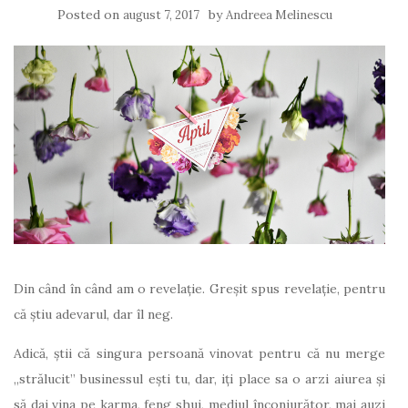
Posted on
by
august 7, 2017
Andreea Melinescu
Din când în când am o revelație. Greșit spus revelație, pentru
că știu adevarul, dar îl neg.
Adică, știi că singura persoană vinovat pentru că nu merge
„strălucit” businessul ești tu, dar, iți place sa o arzi aiurea și
să dai vina pe karma, feng shui, mediul înconjurător, mai auzi