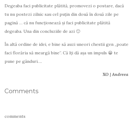
Degeaba faci publicitate plătită, promovezi o postare, dacă
tu nu postezi zilnic sau cel puțin din două în două zile pe
pagină … că nu funcționează și faci publicitate plătită
degeaba. Una din concluziile de azi 🙂
În altă ordine de idei, e bine să auzi uneori chestii gen „poate
faci florăria să meargă bine”. Că îți dă așa un impuls 😀 te
pune pe gânduri….
XO | Andreea
Comments
comments