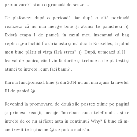
promovare?” și am o grămadă de scuze …
Te plafonezi după o perioadă, iar după o altă perioadă
realizezi că nu mai merge bine și atunci te panichezi :)).
Există etapa I de panică, în cazul meu înseamnă că bag
replica „eu închid florăria asta și mă duc la Bruxelles, la jobul
meu bine plătit și viața fără stres” :)). După, urmează al II –
lea val de panică, când vin facturile și trebuie să le plătești și
atunci te întrebi „cum faci banii?”.
Karma funcționează bine și din 2014 nu am mai ajuns la nivelul
III de panică 😀
Revenind la promovare, de două zile postez zilnic pe pagină
și primesc reacții, mesaje, întrebări, sună telefonul … și te
întrebi de ce nu ai făcut asta în continuu? Why? E bine că m-
am trezit totuși acum 😀 se putea mai rău.